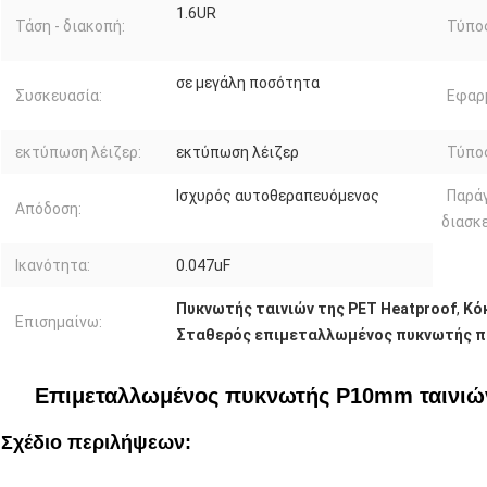
1.6UR
Τάση - διακοπή:
Τύπος
σε μεγάλη ποσότητα
Συσκευασία:
Εφαρ
εκτύπωση λέιζερ:
εκτύπωση λέιζερ
Τύπο
Ισχυρός αυτοθεραπευόμενος
Παρά
Απόδοση:
διασκ
Ικανότητα:
0.047uF
Πυκνωτής ταινιών της PET Heatproof
,
Κό
Επισημαίνω:
Σταθερός επιμεταλλωμένος πυκνωτής 
Επιμεταλλωμένος πυκνωτής P10mm ταινιώ
Σχέδιο περιλήψεων: