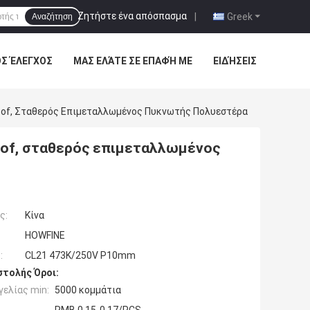
Ζητήστε ένα απόσπασμα
|
Greek
Αναζήτηση
ΌΣ ΈΛΕΓΧΟΣ
ΜΑΣ ΕΛΆΤΕ ΣΕ ΕΠΑΦΉ ΜΕ
ΕΙΔΉΣΕΙΣ
oof, Σταθερός Επιμεταλλωμένος Πυκνωτής Πολυεστέρα
oof, σταθερός επιμεταλλωμένος
ς:
Κίνα
HOWFINE
:
CL21 473K/250V P10mm
τολής Όροι:
ελίας min:
5000 κομμάτια