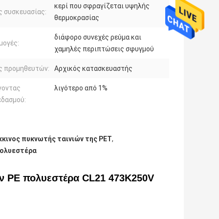
κερί που σφραγίζεται υψηλής
 συσκευασίας:
θερμοκρασίας
διάφορο συνεχές ρεύμα και
μογές:
χαμηλές περιπτώσεις σφυγμού
ς προμηθευτών:
Αρχικός κατασκευαστής
γοντας
λιγότερο από 1%
εδασμού:
κκινος πυκνωτής ταινιών της PET
,
πολυεστέρα
ν PE πολυεστέρα CL21 473K250V