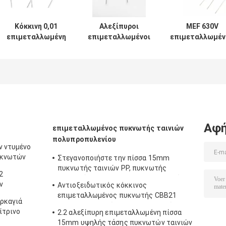
Κόκκινη 0,01
Αλεξίπυροι
MEF 630V
επιμεταλλωμένη
επιμεταλλωμένοι
επιμεταλλωμέν
UF απόδειξη
1.6UR πυκνωτές
πλαστικό
τάσης πυκνωτών
πολυεστέρα,
πυκνωτής ταιν
ταινιών
αντιδιαβρωτικός
πολυεστέρα
πολυεστέρα
πυκνωτής
πυρίμαχος
ταινιών PP
Αφή
επιμεταλλωμένος πυκνωτής ταινιών
πολυπροπυλενίου
ν ντυμένο
υκνωτών
Στεγανοποιήστε την πίσσα 15mm
0V
πυκνωτής ταινιών PP, πυκνωτής
2
ΣΥΝΕΧΟΎΣ 630V 1uF πολυπροπυλενίου
ν
Αντιοξειδωτικός κόκκινος
Rustproof
επιμεταλλωμένος πυκνωτής CBB21
ρκαγιά
155J400V ταινιών πολυπροπυλενίου
ίτρινο
2.2 αλεξίπυρη επιμεταλλωμένη πίσσα
15mm υψηλής τάσης πυκνωτών ταινιών