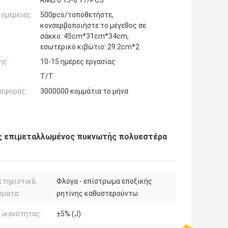
RMB 0.15-0.17/PCS
ομέρειες:
500pcs/τοποθετήστε,
κονσερβοποιήστε το μέγεθος σε
σάκκο: 45cm*31cm*34cm,
εσωτερικό κιβώτιο: 29.2cm*2
ης:
10-15 ημέρες εργασίας
T/T
σφοράς:
3000000 κομμάτια το μήνα
ός επιμεταλλωμένος πυκνωτής πολυεστέρα
κτηριστικά
Φλόγα - επίστρωμα εποξικής
σματα:
ρητίνης καθυστερούντω
 ικανότητας:
±5% (J)