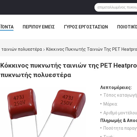
ΪΌΝΤΑ
ΠΕΡΊΠΟΥ ΕΜΕΊΣ
ΓΎΡΟΣ ΕΡΓΟΣΤΑΣΊΩΝ
ΠΟΙΟΤΙΚ
 ταινιών πολυεστέρα
Κόκκινος Πυκνωτής Ταινιών Της PET Heatpr
Κόκκινος πυκνωτής ταινιών της PET Heatpr
πυκνωτής πολυεστέρα
Λεπτομέρειες:
Τόπος καταγωγή
Μάρκα:
Αριθμό μοντέλου
Πληρωμής & Αποσ
Ποσότητα παραγγ