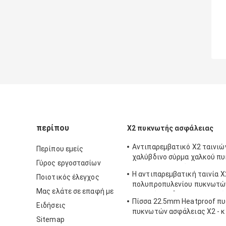
περίπου
X2 πυκνωτής ασφάλειας
Αντιπαρεμβατικό X2 ταινιώ
Περίπου εμείς
χαλύβδινο σύρμα χαλκού π
Γύρος εργοστασίων
κονσερβοποιημένο 310V-33
Η αντιπαρεμβατική ταινία X
Ποιοτικός έλεγχος
πολυπροπυλενίου πυκνωτώ
Μας ελάτε σε επαφή με
παραθύρων δακτυλογραφεί 
Πίσσα 22.5mm Heatproof πυ
Ειδήσεις
πυκνωτών ασφάλειας X2 - κ
Sitemap
χρώμα καθυστερούντω