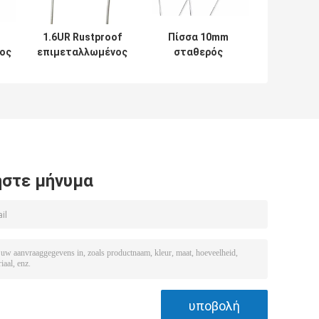
1.6UR Rustproof
Πίσσα 10mm
ος
επιμεταλλωμένος
σταθερός
πυκνωτής CL21
επιμεταλλωμένος
ιών
684J400V ταινιών
πυκνωτής ταινιών
πολυεστέρα
πολυεστέρα για
πολλές χρήσεις
στε μήνυμα