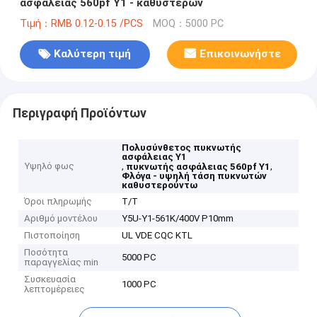
ασφάλειας 560pf Y1 - καθυστερών
Τιμή：RMB 0.12-0.15 /PCS
MOQ：5000 PC
Καλύτερη τιμή
Επικοινωνήστε
Περιγραφή Προϊόντων
Πολυσύνθετος πυκνωτής
ασφάλειας Y1
Υψηλό φως
,
,
πυκνωτής ασφάλειας 560pf Y1
Φλόγα - υψηλή τάση πυκνωτών
καθυστερούντω
Όροι πληρωμής
T/T
Αριθμό μοντέλου
Y5U-Y1-561K/400V P10mm
Πιστοποίηση
UL VDE CQC KTL
Ποσότητα
5000 PC
παραγγελίας min
Συσκευασία
1000 PC
λεπτομέρειες