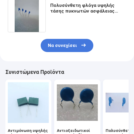
Πολυσύνθετη φλόγα υψηλής
τάσης πυκνωτών ασφάλειας
560pf Y1 - καθυστερών
Να συνεχίσει
Συνιστώμενα Προϊόντα
Αντιμόνωση υψηλής
Αντιοξειδωτικοί
Πολυσύνθετο