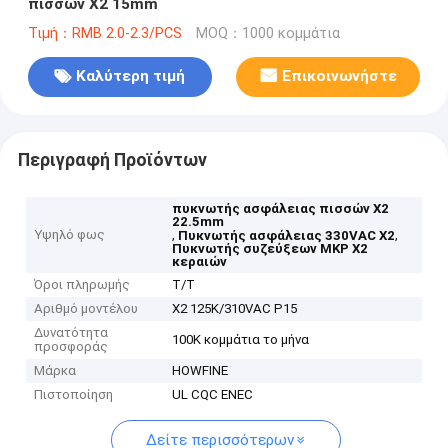
πισσών X2 15mm
Τιμή：RMB 2.0-2.3/PCS
MOQ：1000 κομμάτια
Καλύτερη τιμή
Επικοινωνήστε
Περιγραφή Προϊόντων
πυκνωτής ασφάλειας πισσών X2
22.5mm
Υψηλό φως
,
,
Πυκνωτής ασφάλειας 330VAC X2
Πυκνωτής συζεύξεων MKP X2
κεραιών
Όροι πληρωμής
T/T
Αριθμό μοντέλου
X2 125K/310VAC P15
Δυνατότητα
100K κομμάτια το μήνα
προσφοράς
Μάρκα
HOWFINE
Πιστοποίηση
UL CQC ENEC
Δείτε περισσότερων