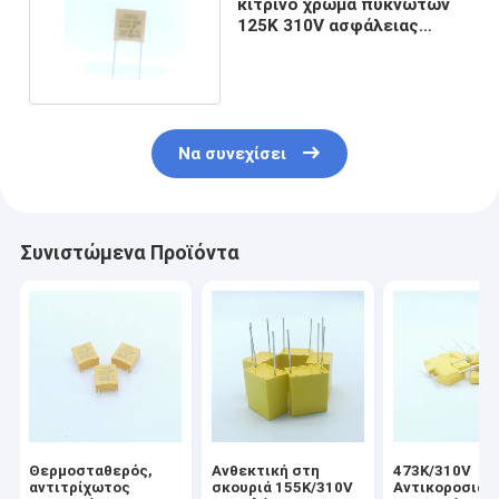
κίτρινο χρώμα πυκνωτών
125K 310V ασφάλειας
πισσών X2 15mm
Να συνεχίσει
Συνιστώμενα Προϊόντα
Θερμοσταθερός,
Ανθεκτική στη
473K/310V
αντιτρίχωτος
σκουριά 155K/310V
Αντικοροσιακ